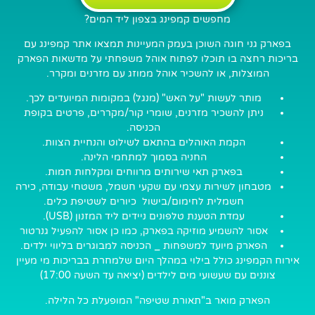
מחפשים קמפינג בצפון ליד המים?
בפארק גני חוגה השוכן בעמק המעיינות תמצאו אתר קמפינג עם
בריכות רחצה בו תוכלו לפתוח אוהל משפחתי על מדשאות הפארק
המוצלות, או להשכיר אוהל ממוזג עם מזרנים ומקרר.
מותר לעשות "על האש" (מנגל) במקומות המיועדים לכך.
ניתן להשכיר מזרנים, שומרי קור/מקררים, פרטים בקופת
הכניסה.
הקמת האוהלים בהתאם לשילוט והנחיית הצוות.
החניה בסמוך למתחמי הלינה.
בפארק תאי שירותים מרווחים ומקלחות חמות.
מטבחון לשירות עצמי עם שקעי חשמל, משטחי עבודה, כירה
חשמלית לחימום/בישול כיורים לשטיפת כלים.
עמדת הטענת טלפונים ניידים ליד המזנון (USB).
אסור להשמיע מוזיקה בפארק,
כמו כן אסור להפעיל גנרטור
הפארק מיועד למשפחות _ הכניסה למבוגרים בליווי ילדים.
אירוח הקמפינג כולל בילוי במהלך היום שלמחרת בבריכות מי מעיין
צוננים עם שעשועי מים לילדים (יציאה עד השעה 17:00)
הפארק מואר ב"תאורת שטיפה" המופעלת כל הלילה.