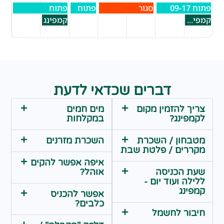
פתוח 09-17
סגור
פתוח
פתוח
קמפינג פתוח
קמפינג
דברים שכדאי לדעת
צריך להזמין מקום
מים חמים
לקמפינג?
במקלחות
מטבחון / השכרת
השכרת מזרנים
מקררים / פלטת שבת
איפה אפשר להקים
שעת הכניסה
אוהל?
ללילה ועוד יום -
קמפינג
אפשר להכניס
כלבים?
חיבור לחשמל