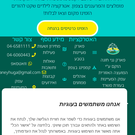
מומלצים והמרעננים בצפון. אטרקציה לילדים שקט להורים
הזמינו מקום וצאו לבלות!
הזמינו כרטיסים בהנחה
האטרקציות
מידע נוסף
צור קשר
פארק
מחירון ושעות
04-6581111
מעיינות
פעילות
04-6060443
בטבע
פארק גני חוגה
שאלות
וואטסאפ
הוקם ע"י
קמפינג בצפון
ותשובות
ganeyhuga@gmail.com
המועצה האזורית
אוהלים
קבוצות
עמק המעיינות
עמק
ממוזגים
ואירועים
בעזרת משרד
המעיינות,
חניה
חנות נוחות
התיירות וקק"ל
בית שאן
לקראוונים
ומזנון
אנחנו משתמשים בעוגיות
מפת הפארק
הצהרת
נגישות
אנו משתמשים בעוגיות כדי לשפר את חוויית הגלישה שלך, לנתח את
מדיניות
השימוש באתר ולהתאים עבורך תוכן שיווקי. בלחיצה על "אישור הכל"
הפרטיות
אתה מאשר את השימוש בעוגיות. באפשרותך לנהל את העדפותיך,